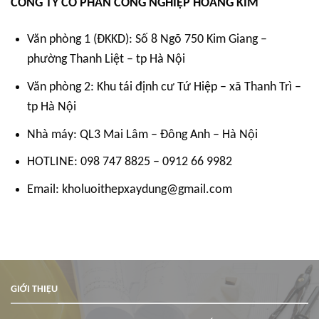
CÔNG TY CỔ PHẦN CÔNG NGHIỆP HOÀNG KIM
Văn phòng 1 (ĐKKD): Số 8 Ngõ 750 Kim Giang –
phường Thanh Liệt – tp Hà Nội
Văn phòng 2: Khu tái định cư Tứ Hiệp – xã Thanh Trì –
tp Hà Nội
Nhà máy: QL3 Mai Lâm – Đông Anh – Hà Nội
HOTLINE: 098 747 8825 – 0912 66 9982
Email: kholuoithepxaydung@gmail.com
GIỚI THIỆU