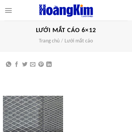
Bỏ
qua
nội
dung
LƯỚI MẮT CÁO 6×12
Trang chủ
/
Lưới mắt cáo