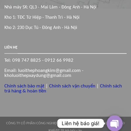
Nhà máy SX: QL3 - Mai Lâm - Đông Anh - Hà Nội
Kho 1: TĐC Tứ Hiệp - Thanh Trì - Hà Nội
Kho 2: 230 Dục Tú - Đông Anh - Hà Nội
LIÊN HỆ
Tel: 098 747 8825 - 0912 66 9982
Email: luoithephoangkim@gmail.com -
kholuoithepxaydung@gmail.com
Chính sách bảo mật
|
Chính sách vận chuyển
|
Chính sách
trả hàng & hoàn tiền
Liên hệ báo giá!
CÔNG TY CỔ PHẦN CÔNG NGHIỆP HOÀNG KIM. GPĐKKD: 0110014132 do sở
KH&ĐT TP Hà Nội cấp.